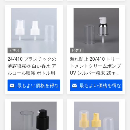
さい
さい
ビデオ
ビデオ
24/410 プラスチックの
漏れ防止 20/410 トリー
薄霧噴霧器 白い香水 ア
トメントクリームポンプ
ルコール噴霧 ボトル用
UV シルバー粉末 20mm
ローションポンプ ボトル
最もよい価格を得な
最もよい価格を得な
用
さい
さい