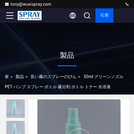
tony@wuxispray.com
引用
製品
家
>
製品
>
良い霧のスプレーのびん
>
50ml グリーンノズル
PET パンプ スプレー ボトル 霧分剤 ボトル トナー 水溶液