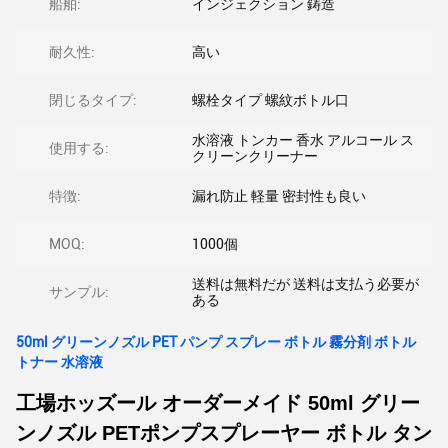
船舶:
インジェクション 鋳造
耐久性:
高い
閉じるタイプ:
螺栓タイプ 螺紋ボトル口
水溶液 トンカー 香水 アルコール ス
使用する:
クリーンクリーナー
特徴:
漏れ防止 軽量 密封性も良い
MOQ:
1000個
送料は無料だが 送料は支払う必要が
サンプル:
ある
50ml グリーンノズル PET パンプ スプレー ボトル 霧分剤 ボトル
トナー 水溶液
工場ホッズール オーダーメイド 50ml グリー
ンノズル PETポンプスプレーヤー ボトル タン