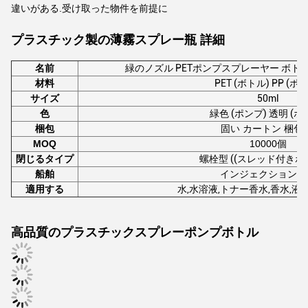
違いがある.受け取った物件を前提に
プラスチック製の薄霧スプレー瓶 詳細
名前
緑のノズル PETポンプスプレーヤー ボト
材料
PET (ボトル) PP (ポ
サイズ
50ml
色
緑色 (ポンプ) 透明 (ボ
梱包
固い カートン 梱包 
MOQ
10000個
閉じるタイプ
螺栓型 ((スレッド付きボ
船舶
インジェクション鋳
適用する
水,水溶液,トナー
香水,香水,液
高品質のプラスチックスプレーポンプボトル