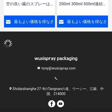
空の良い霧のスプレーは2
200ml 300ml 500ml連続
つのOzの金の良い霧のス
的な水氏の毛の超良い氏
プレーヤーのアルミニウ
ム ポンプをびん詰めにす
さ
最もよい価格を得なさ
最もよい価格を得なさ
る
い
い
wuxispray packaging
tony@wuxispray.com
Shidaishanghe 27-9のTangnanの道、ウーシー、江蘇、中
国、214000