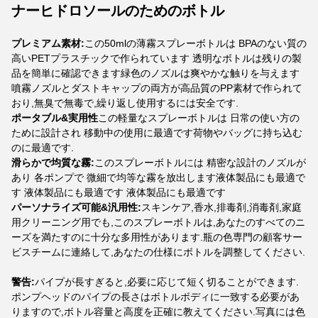
ナーヒドロソールのためのボトル
プレミアム素材:
この50mlの薄霧スプレーボトルは BPAのない質の
高いPETプラスチックで作られています 透明なボトルは残りの製
品を簡単に確認できます緑色のノズルは爽やかな触りを与えます
噴霧ノズルとダストキャップの両方が高品質のPP素材で作られて
おり,無臭で無毒で,繰り返し使用するには安全です.
ポータブル&実用性
この軽量なスプレーボトルは 日常の使い方の
ために設計され 移動中の使用に最適です荷物やバッグに持ち込む
のに最適です.
滑らかで均質な霧:
このスプレーボトルには 精密な設計のノズルが
あり 各ポンプで 微細で均等な霧を放出します
液体製品にも最適で
す 液体製品にも最適です 液体製品にも最適です
パーソナライズ可能&汎用性:
スキンケア,香水,排毒剤,消毒剤,家庭
用クリーニング用でも,このスプレーボトルは,あなたのすべてのニ
ーズを満たすのに十分な多用性があります.瓶の色専門の顧客サー
ビスチームに連絡して,あなたの仕様にボトルを調整してください.
警告:
パイプが長すぎると,必要に応じて短く切ることができます.
ポンプヘッドのパイプの長さはボトルボディに一致する必要があ
りますので,ボトル容量と高度を正確に教えてください.写真には色