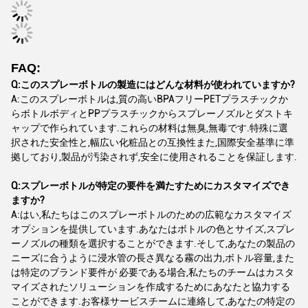
FAQ:
Q:このスプレーボトルの製造にはどんな材料が使われていますか?
A:このスプレーボトルは,質の高いBPAフリーPETプラスチックか
らボトルボディとPPプラスチックからスプレーノズルとダストキ
ャップで作られています.これらの材料は無臭,無毒です.特殊に選
択された安全性と,幅広い化粧品との互換性また,国際安全基準に準
拠しており,製品が汚染されず,安全に使用されることを保証します.
Q:スプレーボトルが特定の要件を満たすためにカスタマイズでき
ますか?
A:はい,私たちはこのスプレーボトルのための広範なカスタマイズ
オプションを提供しています.あなたはボトルの色とサイズ,スプレ
ーノズルの種類を選択することができます.そして,あなたの製品の
ニーズに合うように浸水管の長さ異なる霧の出力,ボトル容量,また
は特定のブランド要件が 必要である場合,私たちのチームはカスタ
マイズされたソリューションを作成するためにあなたと協力する
ことができます.お客様サービスチームに連絡して,あなたの特定の